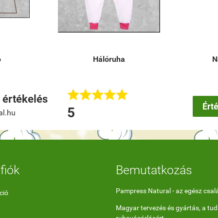
ó
Hálóruha
N





értékelés
Ért
5
al.hu
fiók
Bemutatkozás
Pampress Natural - az egész csal
ció
Magyar tervezés és gyártás, a tu