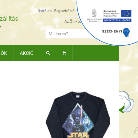
Nyitólap
Regisztráció
Belépés
Kapcsolat
állítás

Az Ön kosara
üres
.
t

SÓK
AKCIÓ

