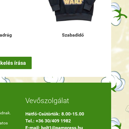
adrág
Szabadidő
ékelés írása
Vevőszolgálat
ádnak.
Hétfő-Csütörtök: 8.00-15.00
Tel.: +36 30/409 1982
datos
E-mail: bolt1@pampress.hu