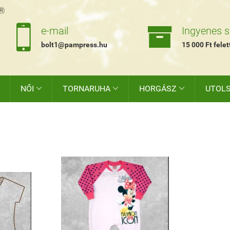


e-mail
Ingyenes sz
bolt1@pampress.hu
15 000 Ft felet
NŐI
TORNARUHA
HORGÁSZ
UTOL


