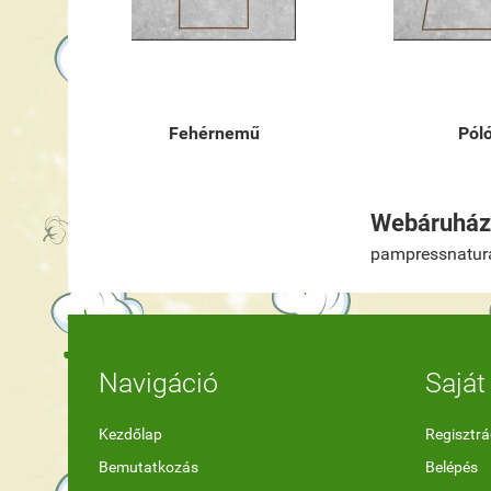
Fehérnemű
Pól
Webáruház 
pampressnatur
Navigáció
Saját 
Kezdőlap
Regisztrá
Bemutatkozás
Belépés