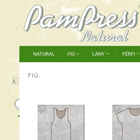
NATURAL
FIÚ
LÁNY
FÉRFI



FIÚ: