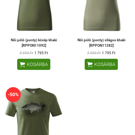
Női póló (ponty) közép khaki
Női póló (ponty) világos khaki
[RPPON11092]
[RPPON11282]
3 590 Ft
1 795 Ft
3 590 Ft
1 795 Ft


KOSÁRBA
KOSÁRBA
-50%