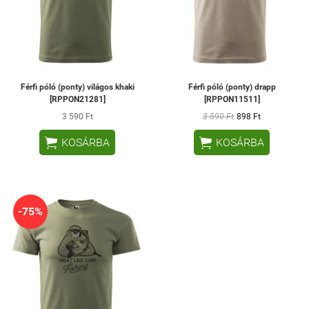
Férfi póló (ponty) világos khaki
Férfi póló (ponty) drapp
[RPPON21281]
[RPPON11511]
3 590 Ft
3 590 Ft
898 Ft


KOSÁRBA
KOSÁRBA
-75%