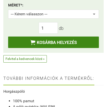
MÉRET*:
db

KOSÁRBA HELYEZÉS
Felvitel a kedvencek közé »
TOVÁBBI INFORMÁCIÓK A TERMÉKRŐL:
Horgászpóló
100% pamut
A póló gyártója: MALFINI