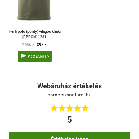
Férfi póló (ponty) világos khaki
[RPPON11281]
3 590 Ft
898 Ft

KOSÁRBA
Webáruház értékelés
pampressnatural.hu





5