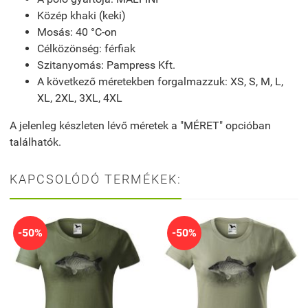
Közép khaki (keki)
Mosás: 40 °C-on
Célközönség: férfiak
Szitanyomás: Pampress Kft.
A következő méretekben forgalmazzuk: XS, S, M, L,
XL, 2XL, 3XL, 4XL
A jelenleg készleten lévő méretek a "MÉRET" opcióban
találhatók.
KAPCSOLÓDÓ TERMÉKEK:
-50%
-50%