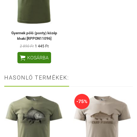
Gyermek póló (ponty) közép
khaki [RPPON11096]
2 890 Ft
1 445 Ft

KOSÁRBA
HASONLÓ TERMÉKEK:
-75%